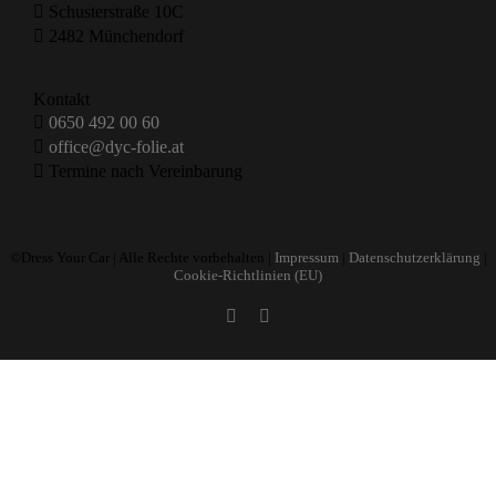
Schusterstraße 10C
2482 Münchendorf
Kontakt
0650 492 00 60
office@dyc-folie.at
Termine nach Vereinbarung
©Dress Your Car | Alle Rechte vorbehalten |
Impressum
|
Datenschutzerklärung
|
Cookie-Richtlinien (EU)