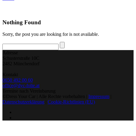
Nothing Found
Sorry, the post you are looking for is not available.
Adresse
Schusterstraße 10C
2482 Münchendorf
Kontakt
0650 492 00 60
office@dyc-folie.at
Termine nach Vereinbarung
©Dress Your Car | Alle Rechte vorbehalten |
Impressum
|
Datenschutzerklärung
|
Cookie-Richtlinien (EU)