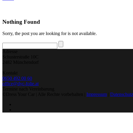
Nothing Found
Sorry, the post you are looking for is not available.
Adresse
Schusterstraße 10C
2482 Münchendorf
Kontakt
0650 492 00 60
office@dyc-folie.at
Termine nach Vereinbarung
©Dress Your Car | Alle Rechte vorbehalten |
Impressum
|
Datenschutz