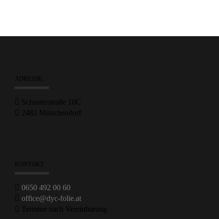
ADRESSE
Schusterstraße 10C
2482 Münchendorf
KONTAKT
0650 492 00 60
office@dyc-folie.at
Termine nach Vereinbarung