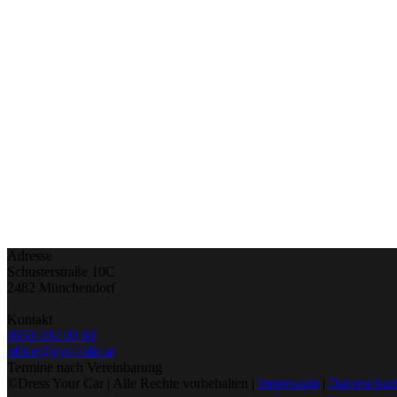
Adresse
Schusterstraße 10C
2482 Münchendorf
Kontakt
0650 492 00 60
office@dyc-folie.at
Termine nach Vereinbarung
©Dress Your Car | Alle Rechte vorbehalten |
Impressum
|
Datenschutz